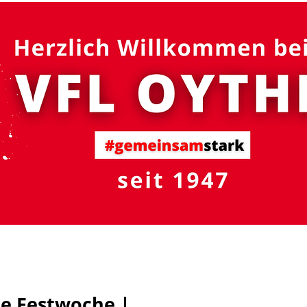
#gemeinsam
stark
R - Schutzsystem
Fußball
Volleyball
Turnen
Die Festwoche |