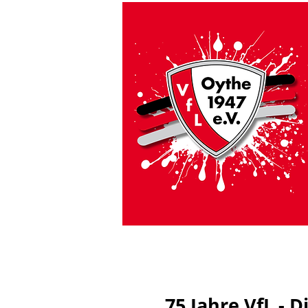
HOME
VfL Aktuell
#GEMEINSAMSICHE
75 Jahre VfL - 