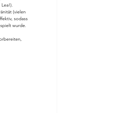
 Lea!). 
nität (vielen 
ektiv, sodass 
spielt wurde. 
rbereiten, 