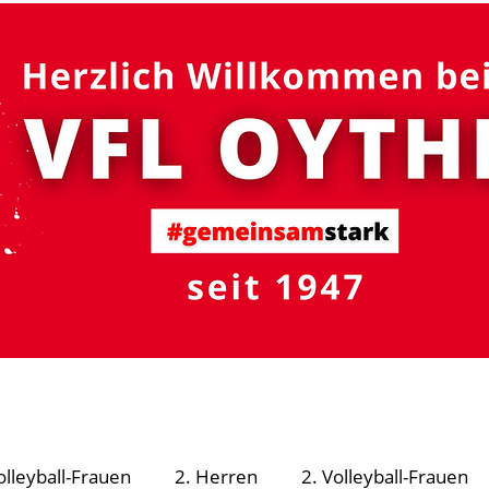
#gemeinsam
stark
R - Schutzsystem
Fußball
Volleyball
Turnen
olleyball-Frauen
2. Herren
2. Volleyball-Frauen