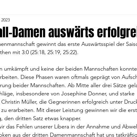
. 2023
Herren
4. Volleyball-Frauen
5. Herren
5. Voll
all-Damen auswärts erfolgre
menmannschaft gewinnt das erste Auswärtsspiel der Sais
1. C- Jugend
Alte Herren
Gymnastik
Tu
en mit 3:0 (25:18, 25:19, 25:22).
ten umkämpft und keine der beiden Mannschaften konnte 
and
1. Fußball Frauen
Volleyball Jugend
Voll
rbeiten. Diese Phasen waren oftmals geprägt von Aufsch
rung beider Mannschaften. Ab Mitte aller drei Sätze gel
chläge, insbesondere von Josephine Donner, und starke 
Kindergartengruppe
Fußball Jugend
hristin Müller, die Gegnerinnen erfolgreich unter Druc
zu erarbeiten. Mit dieser Leistung gewinnen wir die ers
g, den dritten Satz etwas knapper.
ir das Fehlen unserer Libera in der Annahme und Abweh
ken aus der dritten Damenmannschaft hat uns tatkräftig