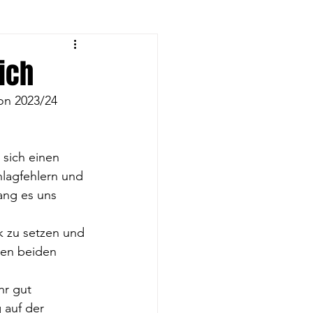
eyball-Frauen
ich
on 2023/24 
rnen
sich einen 
eyball U14
lagfehlern und 
ang es uns 
k zu setzen und 
ten beiden 
r gut 
 auf der 