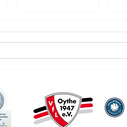
47 - 
Neue Ausgabe von "47 - Das VfL
Magazin" erschienen!