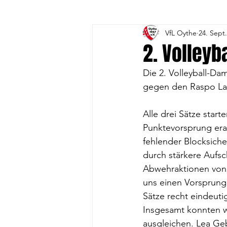
VfL Oythe
24. Sept
3. Volleyball-Frauen
4. 
2. Volleyb
Die 2. Volleyball-Da
1. A-Jugend
1. B- Jugend
gegen den Raspo Lath
Alle drei Sätze star
Gesundheitssport
Vorst
Punktevorsprung era
fehlender Blocksiche
durch stärkere Aufs
DFB-Fussball-Abzeichen
Abwehraktionen von C
uns einen Vorsprung 
Sätze recht eindeuti
Insgesamt konnten w
ausgleichen. Lea Geb