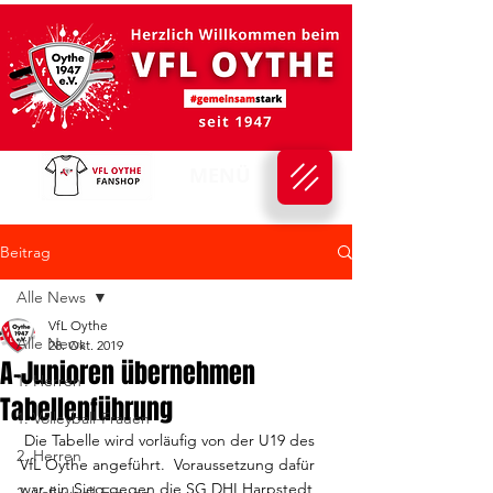
MENÜ
Beitrag
Alle News
VfL Oythe
Alle News
28. Okt. 2019
A-Junioren übernehmen
1. Herren
Tabellenführung
1. Volleyball-Frauen
 Die Tabelle wird vorläufig von der U19 des 
2. Herren
VfL Oythe angeführt.  Voraussetzung dafür 
war ein Sieg gegen die SG DHI Harpstedt 