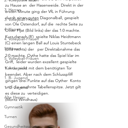
2. Volleyball-Frauen
zu Hause an  der Hasenweide. Direkt in der 
3. Herren
ersten Minute ging der VfL in Führung  
durch einen guten Diagonalball, gespielt 
3. Volleyball-Frauen
von Ole Ostendorf, auf die  rechte Seite zu 
4. Herren
Oliver Fljat (Bild links) der das 1:0 machte. 
Kurz danach (8´)  spielte Niklas Heidtmann 
4. Volleyball-Frauen
(C) einen langen Ball auf Louis Stuntebeck 
5. Herren
(Bild rechts) der   per Direktabnahme das 
2:0 machte. Oythe hatte das Spiel klar im 
5. Volleyball-Frauen
Griff,  leider wurden exzellent gespielte 
1. A-Jugend
Konter nicht mit dem benötigten Tor  
beendet. Aber nach dem Schlusspfiff 
1. B- Jugend
gingen drei Punkte auf das Oyther  Konto 
und die ersehnte Tabellenspitze. Jetzt gilt 
1. C- Jugend
es diese zu  verteidigen. 
Alte Herren
(Moritz Windhaus)
Gymnastik
Turnen
Gesundheitssport