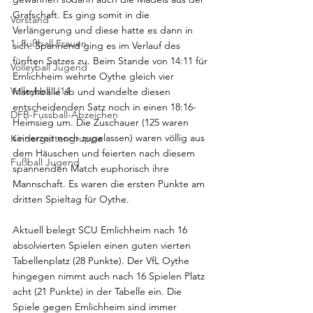
Grafschaft. Es ging somit in die 
Vorstand
Verlängerung und diese hatte es dann in 
1. Fußball Frauen
sich. Spannend ging es im Verlauf des 
fünften Satzes zu. Beim Stande von 14:11 für 
Volleyball Jugend
Emlichheim wehrte Oythe gleich vier 
Volleyball U14
Matchbälle ab und wandelte diesen 
entscheidenden Satz noch in einen 18:16-
DFB-Fussball-Abzeichen
Heimsieg um. Die Zuschauer (125 waren 
seinerzeit noch zugelassen) waren völlig aus 
Kindergartengruppe
dem Häuschen und feierten nach diesem 
Fußball Jugend
spannenden Match euphorisch ihre 
Mannschaft. Es waren die ersten Punkte am 
dritten Spieltag für Oythe.  
Aktuell belegt SCU Emlichheim nach 16 
absolvierten Spielen einen guten vierten 
Tabellenplatz (28 Punkte). Der VfL Oythe 
hingegen nimmt auch nach 16 Spielen Platz 
acht (21 Punkte) in der Tabelle ein. Die 
Spiele gegen Emlichheim sind immer 