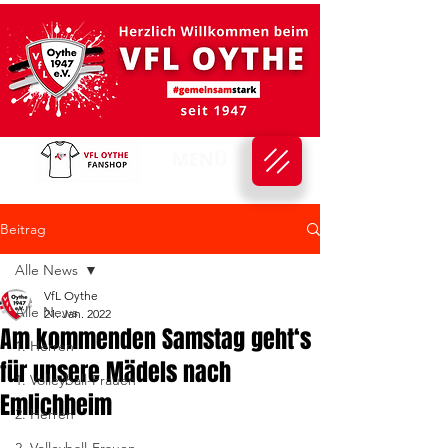
MENÜ
Beitrag
Alle News
VfL Oythe
Alle News
21. Jan. 2022
Am kommenden Samstag geht‘s
1. Herren
für unsere Mädels nach
1. Volleyball-Frauen
Emlichheim
2. Herren