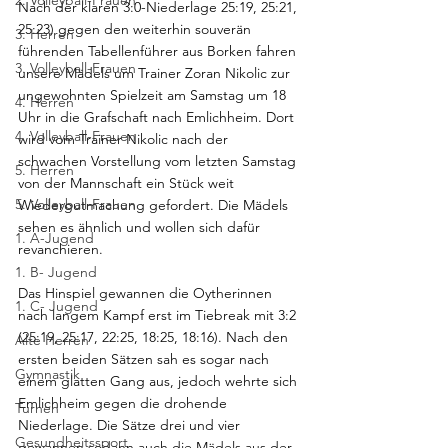
2. Volleyball-Frauen
Nach der klaren 3:0-Niederlage 25:19, 25:21, 
25:23) gegen den weiterhin souverän 
3. Herren
führenden Tabellenführer aus Borken fahren 
3. Volleyball-Frauen
unsere Mädels um Trainer Zoran Nikolic zur 
ungewohnten Spielzeit am Samstag um 18 
4. Herren
Uhr in die Grafschaft nach Emlichheim. Dort 
4. Volleyball-Frauen
wird vom Trainer Nikolic nach der 
schwachen Vorstellung vom letzten Samstag 
5. Herren
von der Mannschaft ein Stück weit 
5. Volleyball-Frauen
Wiedergutmachung gefordert. Die Mädels 
sehen es ähnlich und wollen sich dafür 
1. A-Jugend
revanchieren.    
1. B- Jugend
Das Hinspiel gewannen die Oytherinnen 
1. C- Jugend
nach langem Kampf erst im Tiebreak mit 3:2 
(25:19, 25:17, 22:25, 18:25, 18:16). Nach den 
Alte Herren
ersten beiden Sätzen sah es sogar nach 
Gymnastik
einem glatten Gang aus, jedoch wehrte sich 
Emlichheim gegen die drohende 
Turnen
Niederlage. Die Sätze drei und vier 
Gesundheitssport
gewannen sodann auch die Mädels aus der 