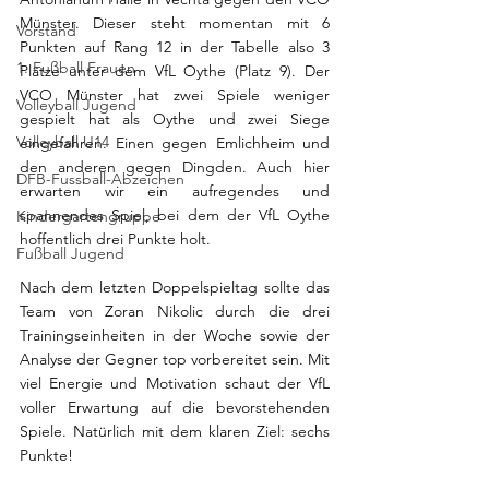
Münster. Dieser steht momentan mit 6 
Vorstand
Punkten auf Rang 12 in der Tabelle also 3 
1. Fußball Frauen
Plätze unter dem VfL Oythe (Platz 9). Der 
VCO Münster hat zwei Spiele weniger 
Volleyball Jugend
gespielt hat als Oythe und zwei Siege 
Volleyball U14
eingefahren. Einen gegen Emlichheim und 
den anderen gegen Dingden. Auch hier 
DFB-Fussball-Abzeichen
erwarten wir ein aufregendes und 
spannendes Spiel, bei dem der VfL Oythe 
Kindergartengruppe
hoffentlich drei Punkte holt.
Fußball Jugend
Nach dem letzten Doppelspieltag sollte das 
Team von Zoran Nikolic durch die drei 
Trainingseinheiten in der Woche sowie der 
Analyse der Gegner top vorbereitet sein. Mit 
viel Energie und Motivation schaut der VfL 
voller Erwartung auf die bevorstehenden 
Spiele. Natürlich mit dem klaren Ziel: sechs 
Punkte! 