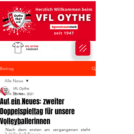
MENÜ
Beitrag
Alle News
VfL Oythe
Alle News
25. Nov. 2021
Auf ein Neues: zweiter
1. Herren
Doppelspieltag für unsere
1. Volleyball-Frauen
Volleyballerinnen
2. Herren
Nach dem ersten am vergangenen steht 