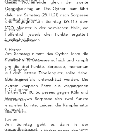
2. Volleyball-Frauen
dieses Wochenende gleich der zweite 
Doppelspieltag an. Das Oyther Team fährt 
3. Herren
dafür am Samstag (28.11.21) nach Sorpesee 
3. Volleyball-Frauen
und begegnet am Sonntag (29.11.) dem 
VCO Münster in der heimischen Halle, wo 
4. Herren
hoffentlich jeweils drei Punkte ergattert 
4. Volleyball-Frauen
werden können. 
5. Herren
Am Samstag nimmt das Oyther Team die 
5. Volleyball-Frauen
Fahrt zum RC Sorpesee auf sich und kämpft 
um die drei Punkte. Sorpesee, momentan 
1. A-Jugend
auf dem letzten Tabellenplatz, sollte dabei 
aber keinesfalls unterschätzt werden. Die 
1. B- Jugend
extrem knappen Sätze aus vergangenen 
1. C- Jugend
Partien des RC Sorpesees gegen Köln und 
Hamburg, wo Sorpesee sich zwei Punkte 
Alte Herren
erspielen konnte, zeigen, die Kämpfernatur 
Gymnastik
des Vereins. 
Turnen
Am Sonntag geht es dann in der 
Gesundheitssport
Antonianum Halle in Vechta gegen den VCO 