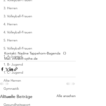
2. Volleyball-Frauen
3. Herren
3. Volleyball-Frauen
4. Herren
4. Volleyball-Frauen
5. Herren
5. Volleyball-Frauen
Kontakt: Nadine Tappehorn-Bagenda 《》
1. A-Jugend
Mail: info@vfl-oythe.de
1. B- Jugend
1. C- Jugend
Alte Herren
Gymnastik
Alle ansehen
Aktuelle Beiträge
Turnen
Gesundheitssport