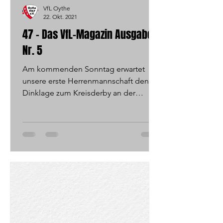
VfL Oythe
22. Okt. 2021
47 - Das VfL-Magazin Ausgabe
Nr. 5
Am kommenden Sonntag erwartet
unsere erste Herrenmannschaft den TV
Dinklage zum Kreisderby an der
Hasenweide. Alles Wissenswerte zu...