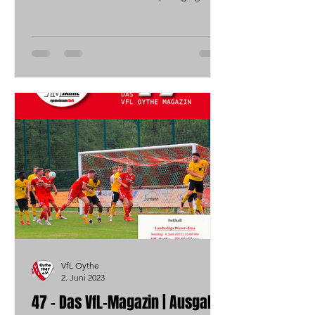
den formstarken SC Melle die...
VfL Oythe
2. Juni 2023
47 - Das VfL-Magazin | Ausgabe