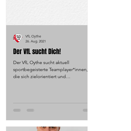
VfL Oythe
26. Aug. 2021
Der VfL sucht Dich!
Der VfL Oythe sucht aktuell
sportbegeisterte Teamplayer*innen,
die sich zielorientiert und
verantwortungsbewusst in einem
jungen,...