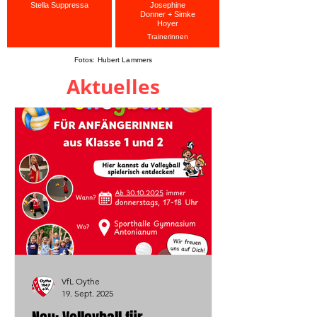
Stella Suppressa
Josephine
Donner + Simke
Hoyer
Trainerinnen
Fotos: Hubert Lammers
Aktuelles
VfL Oythe
19. Sept. 2025