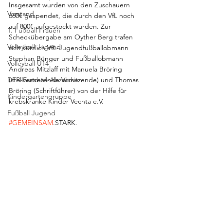
Insgesamt wurden von den Zuschauern 
Vorstand
660€ gespendet, die durch den VfL noch 
auf 800€ aufgestockt wurden. Zur 
1. Fußball Frauen
Scheckübergabe am Oyther Berg trafen 
Volleyball Jugend
sich kürzlich VfL-Jugendfußballobmann 
Stephan Bünger und Fußballobmann 
Volleyball U14
Andreas Mitzlaff mit Manuela Bröring 
DFB-Fussball-Abzeichen
(stellvertretende Vorsitzende) und Thomas 
Bröring (Schriftführer) von der Hilfe für 
Kindergartengruppe
krebskranke Kinder Vechta e.V.
Fußball Jugend
#GEMEINSAM
.STARK.