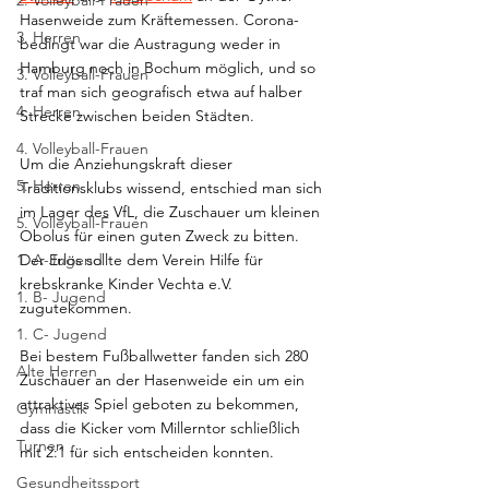
2. Volleyball-Frauen
Hasenweide zum Kräftemessen. Corona-
3. Herren
bedingt war die Austragung weder in 
Hamburg noch in Bochum möglich, und so 
3. Volleyball-Frauen
traf man sich geografisch etwa auf halber 
4. Herren
Strecke zwischen beiden Städten.
4. Volleyball-Frauen
Um die Anziehungskraft dieser 
5. Herren
Traditionsklubs wissend, entschied man sich 
im Lager des VfL, die Zuschauer um kleinen 
5. Volleyball-Frauen
Obolus für einen guten Zweck zu bitten. 
1. A-Jugend
Der Erlös sollte dem Verein Hilfe für 
krebskranke Kinder Vechta e.V. 
1. B- Jugend
zugutekommen. 
1. C- Jugend
Bei bestem Fußballwetter fanden sich 280 
Alte Herren
Zuschauer an der Hasenweide ein um ein 
attraktives Spiel geboten zu bekommen, 
Gymnastik
dass die Kicker vom Millerntor schließlich 
Turnen
mit 2:1 für sich entscheiden konnten.
Gesundheitssport