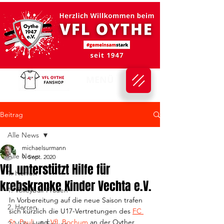
MENÜ
Beitrag
Alle News
michaelsurmann
Alle News
9. Sept. 2020
VfL unterstützt Hilfe für
1. Herren
krebskranke Kinder Vechta e.V.
1. Volleyball-Frauen
In Vorbereitung auf die neue Saison trafen 
2. Herren
sich kürzlich die U17-Vertretungen des 
FC 
St. Pauli
 und 
VfL Bochum
 an der Oyther 