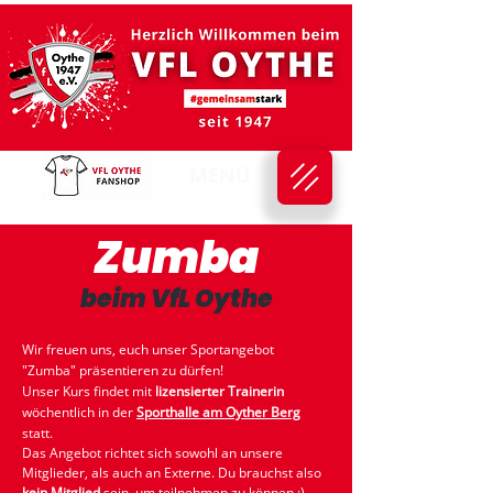
MENÜ
Zumba
beim VfL Oythe
Wir freuen uns, euch unser Sportangebot
"Zumba" präsentieren zu dürfen!
Unser Kurs findet mit
lizensierter Trainerin
wöchentlich in der
Sporthalle am Oyther Berg
statt.
Das Angebot richtet sich sowohl an unsere
Mitglieder, als auch an Externe. Du brauchst also
kein
Mitglied
sein, um teilnehmen zu können :)