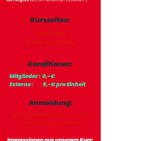
Kurszeiten:
Montags
18.00-19.00 Uhr
Konditionen:
Mitglieder : 0,-€
Externe : 5,-€ pro Einheit
Anmeldung:
per Mail bei Marianne Zeglin:
m.zeglin@vfl-oythe.de
Impressionen aus unserem Kurs: