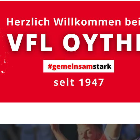
#gemeinsam
stark
R - Schutzsystem
Fußball
Volleyball
Turnen