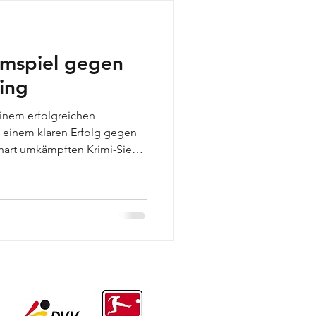
 Volleyball-Frauen
imspiel gegen
Turnen
ing
 einem erfolgreichen
Volleyball U14
– einem klaren Erfolg gegen
hart umkämpften Krimi-Sieg
er Team nun das nächste
5, 18
traubing, die als einer der
 gegangen sind.