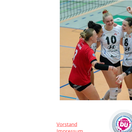
3. Volleyball-Frauen
4.
1. A-Jugend
1. B- Jugen
Gesundheitssport
Vor
DFB-Fussball-Abzeichen
Vorstand
Impressum