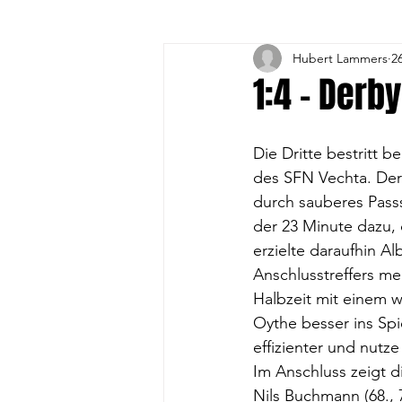
Hubert Lammers
2
3. Volleyball-Frauen
4. 
1:4 - Derb
1. A-Jugend
1. B- Jugend
Die Dritte bestritt b
des SFN Vechta. Der 
durch sauberes Passs
Gesundheitssport
Vorst
der 23 Minute dazu, d
erzielte daraufhin Al
Anschlusstreffers m
DFB-Fussball-Abzeichen
Halbzeit mit einem w
Oythe besser ins Spi
effizienter und nutz
Im Anschluss zeigt d
Nils Buchmann (68., 