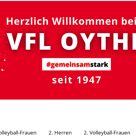
#gemeinsam
stark
R - Schutzsystem
Fußball
Volleyball
Turnen
olleyball-Frauen
2. Herren
2. Volleyball-Frauen