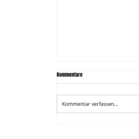
Kommentare
Kommentar verfassen...
Neue Ausgabe von "47 - Das VfL
Magazin" erschienen!