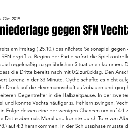
6. Okt. 2019
Herren
4. Volleyball-Frauen
5. Herren
5. Voll
yniederlage gegen SFN Vechta
1. C- Jugend
Alte Herren
Gymnastik
Tu
ereits am Freitag ( 25.10.) das nächste Saisonspiel gegen
SFN ergriff zu Beginn der Partie sofort die Spielkontrol
piel regelmäßig zu gefährlichen Situationen kommen. Di
and
1. Fußball Frauen
Volleyball Jugend
Voll
ass die Dritte bereits nach mit 0:2 zurücklag. Den Ansch
bert Lorenz in der 33 Minute. Oythe schaffte es nicht au
ehr Druck auf die Heimmannschaft aufzubauen und ging 
Kindergartengruppe
Fußball Jugend
eiteren Gegentreffer in die Halbzeitpause. In der zweite
el und konnte Vechta häufiger zu Fehlern zwingen. Vech
e in Folge dessen eine der wenigen Chancen um auf 4:1 
ie Dritte abermals Moral und konnte durch Tore von Alb
78.) auf 4:3 herankommen. In der Schlussphase musste de