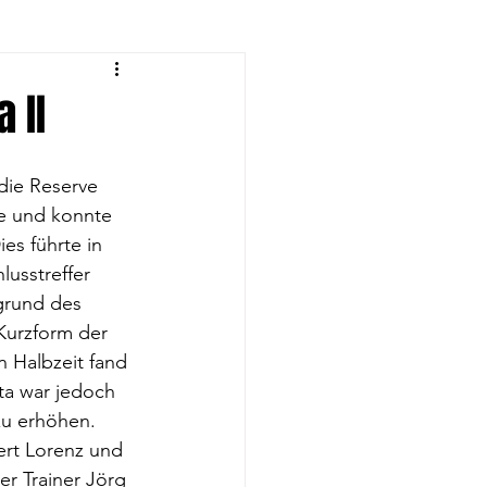
eyball-Frauen
 II
rnen
 die Reserve 
le und konnte 
es führte in 
eyball U14
lusstreffer 
fgrund des 
Kurzform der 
n Halbzeit fand 
ta war jedoch 
zu erhöhen.
ert Lorenz und 
r Trainer Jörg 