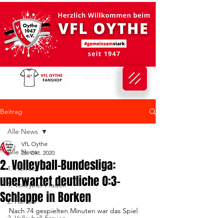
MENÜ
Beitrag
Alle News
VfL Oythe
Alle News
25. Okt. 2020
2. Volleyball-Bundesliga:
1. Herren
unerwartet deutliche 0:3-
1. Volleyball-Frauen
Schlappe in Borken
2. Herren
Nach 74 gespielten Minuten war das Spiel 