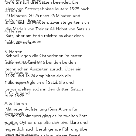
2. Volleyball-Frauen
bereits nach drei Sätzen beendet. Die 
einzelnen Satzergebnisse lauten: 15:25 nach 
3. Herren
20 Minuten, 20:25 nach 26 Minuten und 
3. Volleyball-Frauen
24:26 nach 28 Minuten. Zwar steigerten sich 
die Mädels von Trainer Ali Hobst von Satz zu 
4. Herren
Satz, aber am Ende reichte es aber doch 
4. Volleyball-Frauen
nicht zu mehr.
5. Herren
Schnell lagen die Oytherinnen im ersten 
5. Volleyball-Frauen
Satz mit 4:8 und 9:16 bei den beiden 
technischen Auszeiten zurück. Über ein 
1. A-Jugend
11:20 und 13:24 erspielten sich die 
"Skuriosen" gleich elf Satzbälle und 
1. B- Jugend
verwandelten sodann den dritten Satzball 
1. C- Jugend
zum 15:25.
Alte Herren
Mit neuer Aufstellung (Sina Albers für 
Gymnastik
Carina Mählmeyer) ging es im zweiten Satz 
weiter. Oyther erspielte sich eine klare und 
Turnen
eigentlich auch beruhigende Führung über 
Gesundheitssport
ein 6:2 und 16:9 bis hin zu einem Stand 