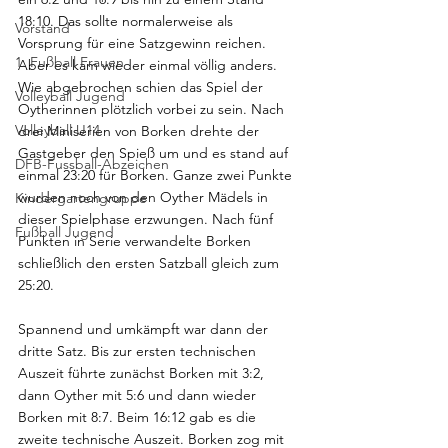
18:10. Das sollte normalerweise als 
Vorstand
Vorsprung für eine Satzgewinn reichen. 
1. Fußball Frauen
Aber es kam wieder einmal völlig anders. 
Wie abgebrochen schien das Spiel der 
Volleyball Jugend
Oytherinnen plötzlich vorbei zu sein. Nach 
Volleyball U14
drei Miniserien von Borken drehte der 
Gastgeber den Spieß um und es stand auf 
DFB-Fussball-Abzeichen
einmal 23:20 für Borken. Ganze zwei Punkte 
wurden noch von den Oyther Mädels in 
Kindergartengruppe
dieser Spielphase erzwungen. Nach fünf 
Fußball Jugend
Punkten in Serie verwandelte Borken 
schließlich den ersten Satzball gleich zum 
25:20.
Spannend und umkämpft war dann der 
dritte Satz. Bis zur ersten technischen 
Auszeit führte zunächst Borken mit 3:2, 
dann Oyther mit 5:6 und dann wieder 
Borken mit 8:7. Beim 16:12 gab es die 
zweite technische Auszeit. Borken zog mit 