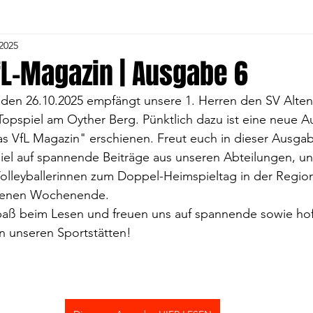
 2025
Herren
4. Volleyball-Frauen
5. Herren
5. Voll
fL-Magazin | Ausgabe 6
den 26.10.2025 empfängt unsere 1. Herren den SV Alten
1. C- Jugend
Alte Herren
Gymnastik
Tu
Topspiel am Oyther Berg. Pünktlich dazu ist eine neue 
as VfL Magazin" erschienen. Freut euch in dieser Ausga
iel auf spannende Beiträge aus unseren Abteilungen, u
and
1. Fußball Frauen
Volleyball Jugend
Voll
olleyballerinnen zum Doppel-Heimspieltag in der Regiona
genen Wochenende. 
paß beim Lesen und freuen uns auf spannende sowie hoff
Kindergartengruppe
Fußball Jugend
an unseren Sportstätten! 