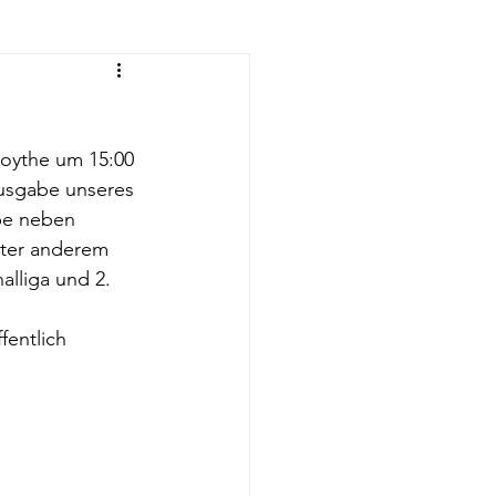
eyball-Frauen
oythe um 15:00 
rnen
Ausgabe unseres 
be neben 
nter anderem 
eyball U14
lliga und 2. 
entlich 