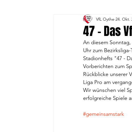
VfL Oythe
24. Okt.
3. Volleyball-Frauen
4. 
47 - Das V
An diesem Sonntag, 
1. A-Jugend
1. B- Jugend
Uhr zum Bezirksliga-
Stadionhefts "47 - D
Vorberichten zum Sp
Gesundheitssport
Vorst
Rückblicke unserer V
Liga Pro am vergan
Wir wünschen viel S
DFB-Fussball-Abzeichen
erfolgreiche Spiele 
#gemeinsamstark