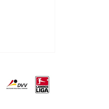
ts jetzt verfügbar: Werder
n - SC Paderborn auf dem