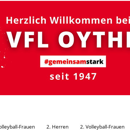
#gemeinsam
stark
R - Schutzsystem
Fußball
Volleyball
Turnen
olleyball-Frauen
2. Herren
2. Volleyball-Frauen