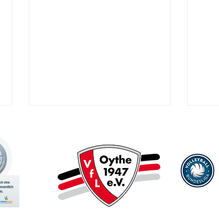
Ein Jordy kommt selten allein:
Ticke
Jordy Biakala wechselt nach
Breme