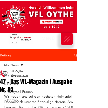
MENÜ
Beitrag
Alle News
VfL Oythe
Alle News
12. Sept. 2025
47 - Das VfL-Magazin | Ausgabe
1. Herren
Nr. 03
1. Volleyball-Frauen
Wir freuen uns auf den nächsten Heimspiel-
2. Herren
Doppelpack unserer Bezirksliga-Herren.
Am 
kommenden Sonntag (14. September - 15.00 