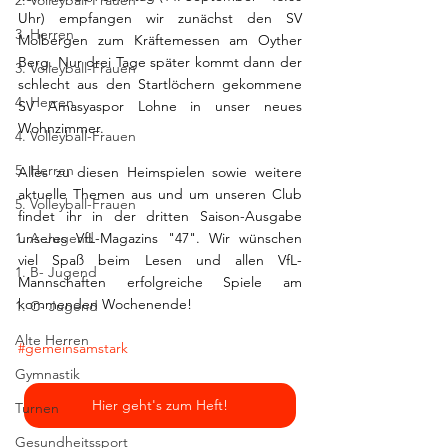
2. Volleyball-Frauen
Uhr) empfangen wir zunächst den SV 
3. Herren
Molbergen zum Kräftemessen am Oyther 
Berg. Nur drei Tage später kommt dann der 
3. Volleyball-Frauen
schlecht aus den Startlöchern gekommene 
4. Herren
SV Amasyaspor Lohne in unser neues 
Wohnzimmer. 
4. Volleyball-Frauen
5. Herren
Alles zu diesen Heimspielen sowie weitere 
aktuelle Themen aus und um unseren Club 
5. Volleyball-Frauen
findet ihr in der dritten Saison-Ausgabe 
1. A-Jugend
unseres VfL-Magazins "47". Wir wünschen 
viel Spaß beim Lesen und allen VfL-
1. B- Jugend
Mannschaften erfolgreiche Spiele am 
kommenden Wochenende!
1. C- Jugend
Alte Herren
#gemeinsamstark
Gymnastik
Hier geht's zum Heft!
Turnen
Gesundheitssport