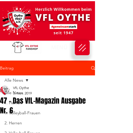
MENÜ
Beitrag
Alle News
VfL Oythe
Alle News
3. Nov. 2019
47 - Das VfL-Magazin Ausgabe
1. Herren
Nr. 6
1. Volleyball-Frauen
2. Herren