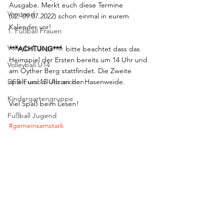
Ausgabe. Merkt euch diese Termine 
Vorstand
(02.-09.07.2022) schon einmal in eurem 
Kalender vor!
1. Fußball Frauen
Volleyball Jugend
***ACHTUNG***
: bitte beachtet dass das 
Heimspiel der Ersten bereits um 14 Uhr und 
Volleyball U14
am Oyther Berg stattfindet. Die Zweite 
DFB-Fussball-Abzeichen
spielt um 15 Uhr an der Hasenweide.
Kindergartengruppe
Viel Spaß beim Lesen!
Fußball Jugend
#gemeinsamstark