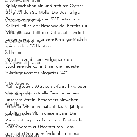
2. Volleyball-Frauen
Spielgeschehen ein und trifft am Oyther 
3. Herren
Berg auf den SC Melle. Die Bezirksliga-
Reserve empfängt den SV Emstek zum 
3. Volleyball-Frauen
Kellerduell an der Hasenweide. Bereits zur 
4. Herren
Mittagspause trifft die Dritte auf Handorf-
Langenberg, und unsere Kreisliga-Mädeln 
4. Volleyball-Frauen
spielen den FC Huntlosen. 
5. Herren
Pünktlich zu diesem vollgepackten 
5. Volleyball-Frauen
Wochenende kommt hier die neueste 
1. A-Jugend
Ausgabe unseres Magazins "47".
1. B- Jugend
Auf insgesamt 50 Seiten erfahrt ihr wieder 
alles über das aktuelle Geschehen aus 
1. C- Jugend
unserem Verein. Besonders hinweisen 
Alte Herren
möchten wir noch mal auf das 75-jährige 
Jubiläum des VfL in diesem Jahr. Die 
Gymnastik
Vorbereitungen auf eine tolle Festwoche 
Turnen
laufen bereits auf Hochtouren - das 
geplante Programm findet ihr in dieser 
Gesundheitssport