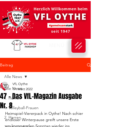
MENÜ
Beitrag
Alle News
VfL Oythe
Alle News
17. März 2022
47 - Das VfL-Magazin Ausgabe
1. Herren
Nr. 8
1. Volleyball-Frauen
Heimspiel-Viererpack in Oythe! Nach schier 
2. Herren
endloser Winterpause greift unsere Erste 
am kommenden Sonntag wieder ins 