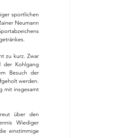
ger sportlichen 
 Rainer Neumann 
Sportabzeichens 
getränkes.
t zu kurz. Zwar 
 der Kohlgang 
dem Besuch der 
geholt werden. 
g mit insgesamt 
reut über den 
nnis Wiediger 
ie einstimmige 