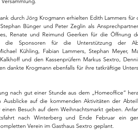
e Versammlung.
nk durch Jörg Krogmann erhielten Edith Lammers für die
, Stephan Bünger und Peter Zeglin als Ansprechpartner 
hes, Renate und Reimund Geerken für die Öffnung des
e die Sponsoren für die Unterstützung der Abte
Michael Kühling, Fabian Lammers, Stephan Meyer, Ma
Kalkhoff und den Kassenprüfern Markus Sextro, Denni
 dankte Krogmann ebenfalls für ihre tatkräftige Unters
ung nach gut einer Stunde aus dem „Homeoffice“ hera
Ausblicke auf die kommenden Aktivitäten der Abteilu
r einen Besuch auf dem Weihnachtsmarkt geben. Anfan
tsfahrt nach Winterberg und Ende Februar ein gemei
ompletten Verein im Gasthaus Sextro geplant.