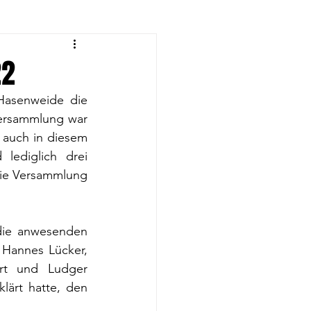
eyball-Frauen
22
Hasenweide die 
rnen
Versammlung war 
 auch in diesem 
lediglich drei 
eyball U14
ie Versammlung 
die anwesenden 
Hannes Lücker, 
rt und Ludger 
lärt hatte, den 