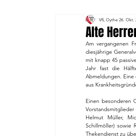
VfL Oythe
26. Okt.
3. Volleyball-Frauen
4. 
Alte Herr
Am vergangenen Fre
1. A-Jugend
1. B- Jugend
diesjährige General
mit knapp 45 passiv
Jahr fast die Hälf
Gesundheitssport
Vorst
Abmeldungen. Eine d
aus Krankheitsgründe
DFB-Fussball-Abzeichen
Einen besonderen Gr
Vorstandsmitglieder
Helmut Müller, Mi
Schillmöller) sowie 
Thekendienst zu üb