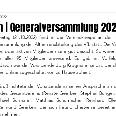
 2022
Herren
4. Volleyball-Frauen
5. Herren
5. Voll
en | Generalversammlung 20
itag (21.10.2022) fand in der Vereinskneipe an der 
1. C- Jugend
Alte Herren
Gymnastik
Tu
versammlung der Altherrenabteilung des VfL statt. Die 
en oder aktiven Mitgliedern sehr gut besucht. So waren
te aller 95 Mitglieder anwesend. Es gab im Vorfeld 
and
1. Fußball Frauen
Volleyball Jugend
Voll
avon war der Vorsitzende Jörg Krogmann selbst, der d
n online zugeschaltet von zu Hause abhielt.
Kindergartengruppe
Fußball Jugend
uß richtete der Vorsitzende in seiner Ansprache an 
 des Gesamtvereins (Renate Geerken, Stephan Bünger, 
chael Surmann, Matthias Schumacher, Reinhard Elle
Reimund Geerken, der sich freundlicherweise bereit erk
ernehmen.