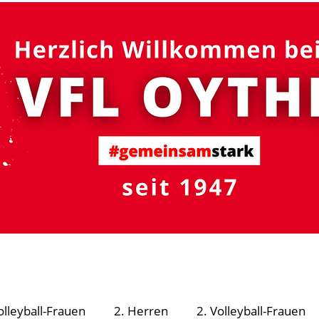
#gemeinsam
stark
R - Schutzsystem
Fußball
Volleyball
Turnen
olleyball-Frauen
2. Herren
2. Volleyball-Frauen