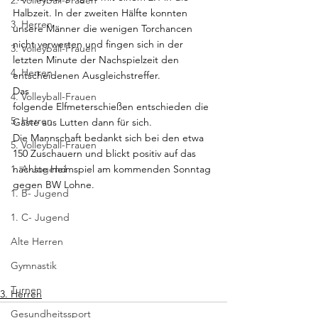
2. Volleyball-Frauen
Halbzeit. In der zweiten Hälfte konnten 
3. Herren
unsere Männer die wenigen Torchancen 
nicht verwerten und fingen sich in der 
3. Volleyball-Frauen
letzten Minute der Nachspielzeit den 
4. Herren
entscheidenen Ausgleichstreffer. 
Das 
4. Volleyball-Frauen
folgende Elfmeterschießen entschieden die 
5. Herren
Gäste aus Lutten dann für sich. 
Die Mannschaft bedankt sich bei den etwa 
5. Volleyball-Frauen
150 Zuschauern und blickt positiv auf das 
1. A-Jugend
nächste Heimspiel am kommenden Sonntag 
gegen BW Lohne. 
1. B- Jugend
1. C- Jugend
Alte Herren
Gymnastik
Turnen
3. Herren
Gesundheitssport