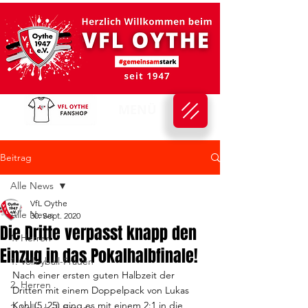
MENÜ
Beitrag
Alle News
VfL Oythe
Alle News
30. Sept. 2020
Die Dritte verpasst knapp den
1. Herren
Einzug in das Pokalhalbfinale!
1. Volleyball-Frauen
Nach einer ersten guten Halbzeit der 
2. Herren
Dritten mit einem Doppelpack von Lukas 
Kohl (5, 25) ging es mit einem 2:1 in die 