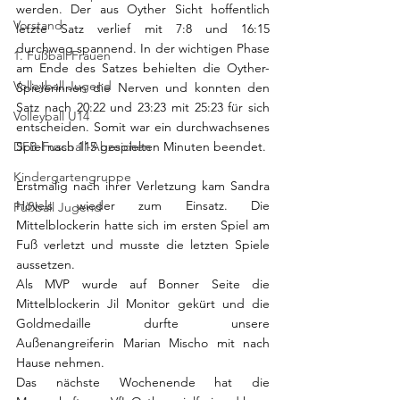
werden. Der aus Oyther Sicht hoffentlich 
Vorstand
letzte Satz verlief mit 7:8 und 16:15 
durchweg spannend. In der wichtigen Phase 
1. Fußball Frauen
am Ende des Satzes behielten die Oyther-
Volleyball Jugend
Spielerinnen die Nerven und konnten den 
Satz nach 20:22 und 23:23 mit 25:23 für sich 
Volleyball U14
entscheiden. Somit war ein durchwachsenes 
DFB-Fussball-Abzeichen
Spiel nach 115 gespielten Minuten beendet.
Kindergartengruppe
Erstmalig nach ihrer Verletzung kam Sandra 
Hövels wieder zum Einsatz. Die 
Fußball Jugend
Mittelblockerin hatte sich im ersten Spiel am 
Fuß verletzt und musste die letzten Spiele 
aussetzen. 
Als MVP wurde auf Bonner Seite die 
Mittelblockerin Jil Monitor gekürt und die 
Goldmedaille durfte unsere 
Außenangreiferin Marian Mischo mit nach 
Hause nehmen. 
Das nächste Wochenende hat die 