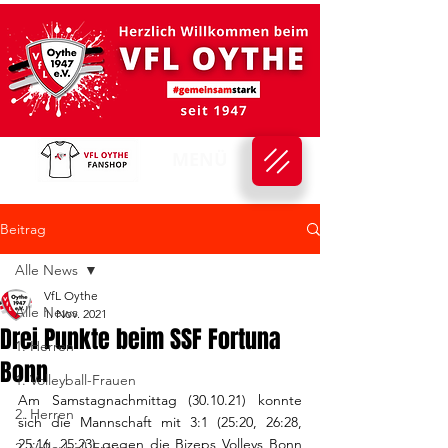
MENÜ
Beitrag
Alle News
VfL Oythe
Alle News
1. Nov. 2021
Drei Punkte beim SSF Fortuna
1. Herren
Bonn
1. Volleyball-Frauen
Am Samstagnachmittag (30.10.21) konnte 
2. Herren
sich die Mannschaft mit 3:1 (25:20, 26:28, 
25:16, 25:23) gegen die Bizeps Volleys Bonn 