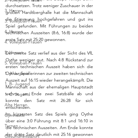
2. Volleyball-Frauen
durchsetzen. Trotz weniger Zuschauer in der 
3. Herren
großen Hardtberghalle hat die Mannschaft 
die Stimmung hochgefahren und gut ins 
3. Volleyball-Frauen
Spiel gefunden. Mit Führungen zu beiden 
4. Herren
technischen Auszeiten (8:6, 16:8) wurde der 
erste Satz mit 25:20 gewonnen. 
4. Volleyball-Frauen
5. Herren
Der zweite Satz verlief aus der Sicht des VfL 
Oythe weniger gut. Nach 4:8 Rückstand zur 
5. Volleyball-Frauen
ersten technischen Auszeit haben sich die 
1. A-Jugend
Oyther Spielerinnen zur zweiten technischen 
Auszeit auf 16:15 wieder herangekämpft. Die 
1. B- Jugend
Mannschaft aus der ehemaligen Hauptstadt 
wehrte am Ende zwei Satzbälle ab und 
1. C- Jugend
konnte den Satz mit 26:28 für sich 
Alte Herren
entscheiden.
Im kürzesten Satz des Spiels ging Oythe 
Gymnastik
über eine 3:0 Führung mit 8:1 und 16:10 in 
Turnen
die technischen Auszeiten. Am Ende konnte 
der dritte Satz deutlich mit 25:16 gewonnen 
Gesundheitssport