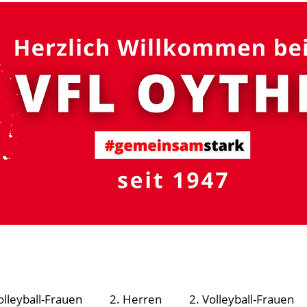
#gemeinsam
stark
R - Schutzsystem
Fußball
Volleyball
Turnen
olleyball-Frauen
2. Herren
2. Volleyball-Frauen