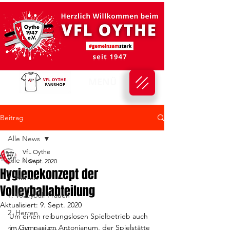
MENÜ
Beitrag
Alle News
VfL Oythe
Alle News
4. Sept. 2020
Hygienekonzept der
1. Herren
Volleyballabteilung
1. Volleyball-Frauen
Aktualisiert:
9. Sept. 2020
2. Herren
Um einen reibungslosen Spielbetrieb auch 
im Gymnasium Antonianum, der Spielstätte 