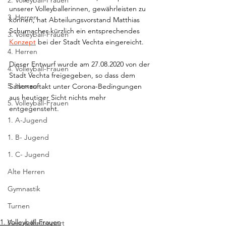
2. Volleyball-Frauen
unserer Volleyballerinnen, gewährleisten zu 
3. Herren
können, hat Abteilungsvorstand Matthias 
Schumacher kürzlich ein entsprechendes 
3. Volleyball-Frauen
Konzept
 bei der Stadt Vechta eingereicht.
4. Herren
Dieser Entwurf wurde am 27.08.2020 von der 
4. Volleyball-Frauen
Stadt Vechta freigegeben, so dass dem 
5. Herren
Saisonauftakt unter Corona-Bedingungen 
aus heutiger Sicht nichts mehr 
5. Volleyball-Frauen
entgegensteht.
1. A-Jugend
1. B- Jugend
1. C- Jugend
Alte Herren
Gymnastik
Turnen
1. Volleyball-Frauen
Gesundheitssport