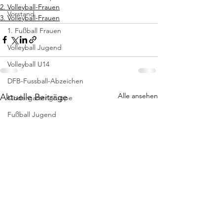
2. Volleyball-Frauen
Vorstand
3. Volleyball-Frauen
1. Fußball Frauen
Volleyball Jugend
Volleyball U14
DFB-Fussball-Abzeichen
Alle ansehen
Aktuelle Beiträge
Kindergartengruppe
Fußball Jugend