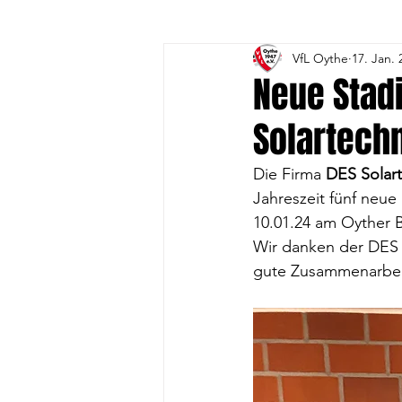
VfL Oythe
17. Jan. 
3. Volleyball-Frauen
4. 
Neue Stad
Solartech
1. A-Jugend
1. B- Jugend
Die Firma 
DES Solar
Jahreszeit fünf neu
Gesundheitssport
Vorst
10.01.24 am Oyther B
Wir danken der DES 
gute Zusammenarbei
DFB-Fussball-Abzeichen