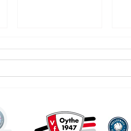
Tag des Mädchenfußballs beim
Rückb
VfL Oythe – Wir suchen dich!
Mitgl
10.06