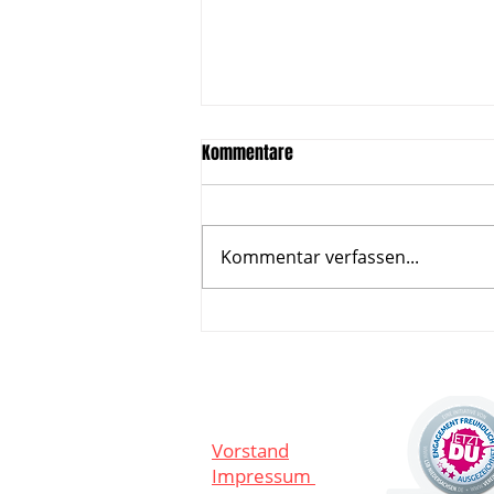
Kommentare
Kommentar verfassen...
Tickets jetzt verfügbar: Werder
Bremen - SC Paderborn auf dem
Oyther Berg!
Vorstand
Impressum