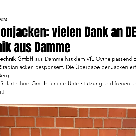
2024
Herren
4. Volleyball-Frauen
5. Herren
5. Voll
ionjacken: vielen Dank an D
nik aus Damme
1. C- Jugend
Alte Herren
Gymnastik
Tu
technik GmbH
 aus Damme hat dem VfL Oythe passend zu
e Stadionjacken gesponsert. Die Übergabe der Jacken er
and
1. Fußball Frauen
Volleyball Jugend
Voll
erg. 
Solartechnik GmbH für ihre Unterstützung und freuen un
t!
Kindergartengruppe
Fußball Jugend