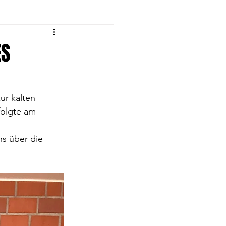
eyball-Frauen
ES
rnen
r kalten 
folgte am 
eyball U14
s über die 