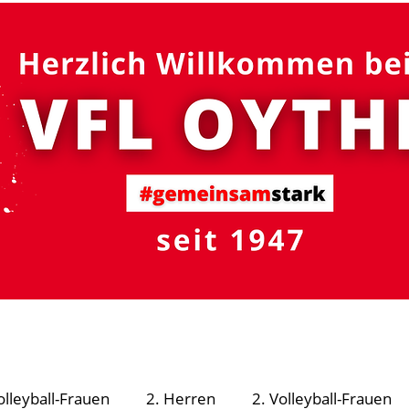
#gemeinsam
stark
R - Schutzsystem
Fußball
Volleyball
Turnen
olleyball-Frauen
2. Herren
2. Volleyball-Frauen