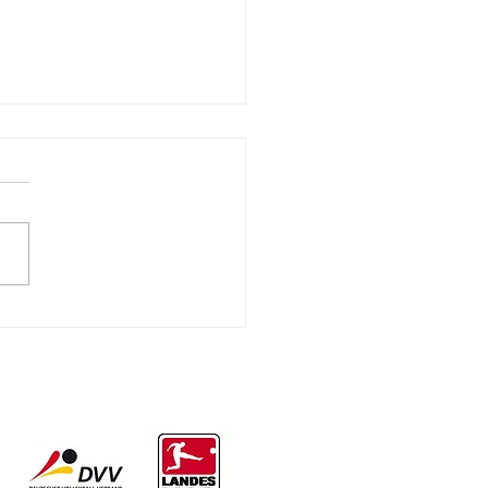
lick: 79.
iederversammlung |
.2026