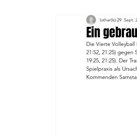
lothar(ls)
29. Sept. 
3. Volleyball-Frauen
4. 
Ein gebra
Die Vierte Volleybal
1. A-Jugend
1. B- Jugend
21:52, 21:25) gegen 
19:25, 21:25). Der T
Spielpraxis als Ursac
Gesundheitssport
Vorst
Kommenden Samstag g
DFB-Fussball-Abzeichen