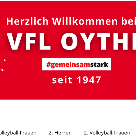
#gemeinsam
stark
R - Schutzsystem
Fußball
Volleyball
Turnen
olleyball-Frauen
2. Herren
2. Volleyball-Frauen