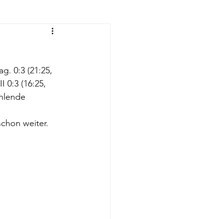
eyball-Frauen
g. 0:3 (21:25, 
rnen
 0:3 (16:25, 
hlende 
eyball U14
chon weiter.