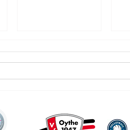
Saisonstart unter besonderen
Neun 
Vorzeichen – Erstes Heimspiel
Schie
gegen den BBSC Berlin
Oythe