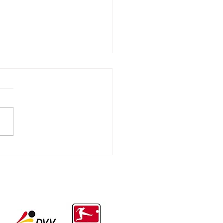
neue Volleyball-
dsrichterinnen beim VfL
!