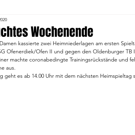
2020
Herren
4. Volleyball-Frauen
5. Herren
5. Voll
uchtes Wochenende
l Damen kassierte zwei Heimniederlagen am ersten Spielta
1. C- Jugend
Alte Herren
Gymnastik
Tu
SG Ofenerdiek/Ofen II und gegen den Oldenburger TB III
rainer machte coronabedingte Trainingsrückstände und fe
he aus. 
and
1. Fußball Frauen
Volleyball Jugend
Voll
eht es ab 14.00 Uhr mit dem nächsten Heimspieltag s
Kindergartengruppe
Fußball Jugend