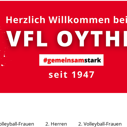
#gemeinsam
stark
R - Schutzsystem
Fußball
Volleyball
Turnen
olleyball-Frauen
2. Herren
2. Volleyball-Frauen