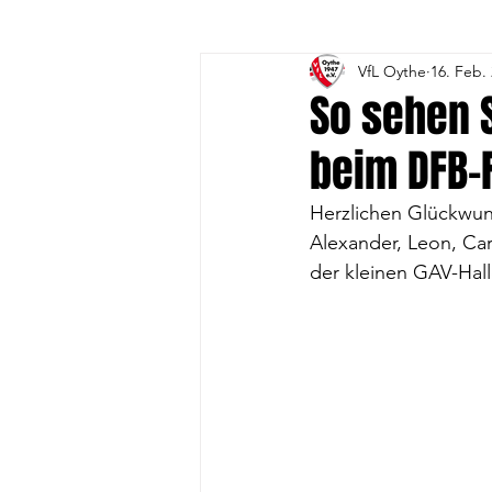
VfL Oythe
16. Feb.
3. Volleyball-Frauen
4. 
So sehen S
beim DFB-
1. A-Jugend
1. B- Jugend
Herzlichen Glückwuns
Alexander, Leon, Ca
Gesundheitssport
Vorst
der kleinen GAV-Hall
DFB-Fussball-Abzeichen