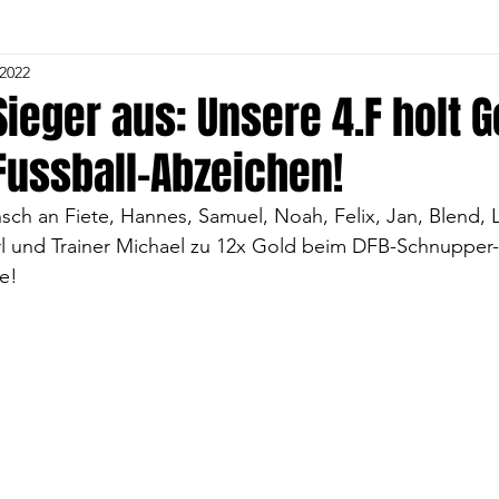
 2022
Herren
4. Volleyball-Frauen
5. Herren
5. Voll
ieger aus: Unsere 4.F holt G
Fussball-Abzeichen!
1. C- Jugend
Alte Herren
Gymnastik
Tu
ch an Fiete, Hannes, Samuel, Noah, Felix, Jan, Blend, L
rl und Trainer Michael zu 12x Gold beim DFB-Schnupper-
and
1. Fußball Frauen
Volleyball Jugend
Voll
e! 
Kindergartengruppe
Fußball Jugend