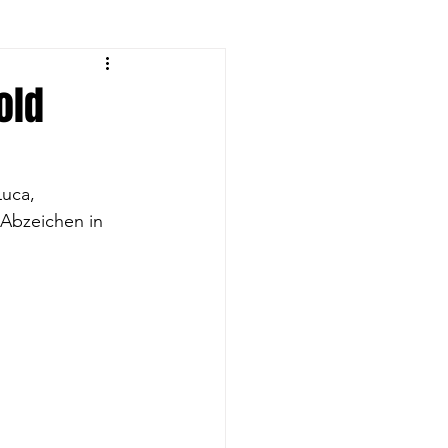
eyball-Frauen
old
rnen
uca, 
Abzeichen in 
eyball U14