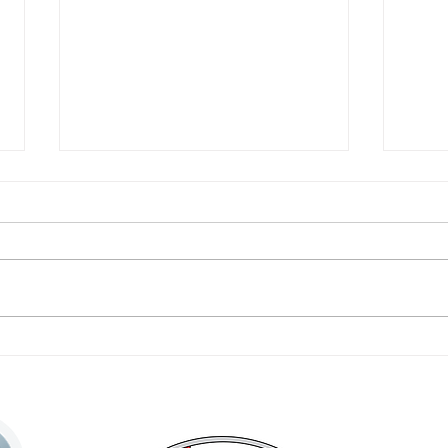
Erstmalige Durchführung des
Erfol
"großen" DFB-Fußball-
DFB-P
Abzeichens am Oyther Berg!