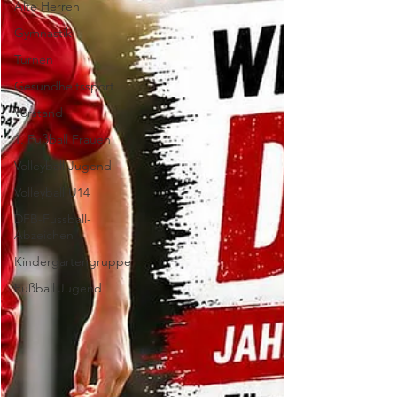
Alte Herren
Gymnastik
Turnen
Gesundheitssport
Vorstand
1. Fußball Frauen
Volleyball Jugend
Volleyball U14
DFB-Fussball-
Abzeichen
Kindergartengruppe
Fußball Jugend