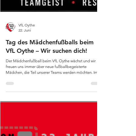
VfL Oythe
22. Juni
Tag des Mädchenfußballs beim
VfL Oythe – Wir suchen dich!
Der Mädchenfußball beim VfL Oythe wächst und wir
freuen uns immer über neue fußballbegeisterte
Mädchen, die Teil unserer Teams werden möchten. Im
Rahmen des Beachvolleyball-Turniers des VfL Oythe
findet am 27. Juni von 13 bis 17 Uhr auf dem Oyther
Berg ein Tag des Mädchenfußballs statt. Besonders
wichtig: Anfängerinnen sind ausdrücklich erwünscht!
Niemand muss bereits im Verein spielen oder
Fußballerfahrung mitbringen.