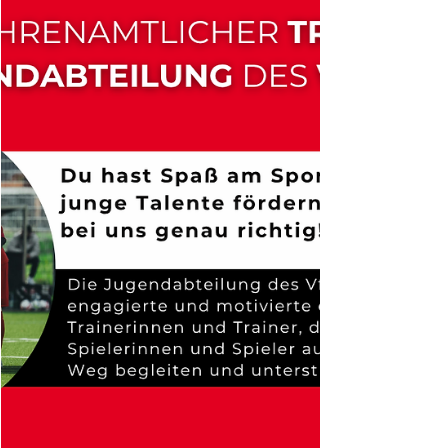
Topspiel am Oyther Berg. Pünktlich dazu ist eine neue
Ausgabe unseres Stadionhefts "47 - Das VfL Magazin"
erschienen.