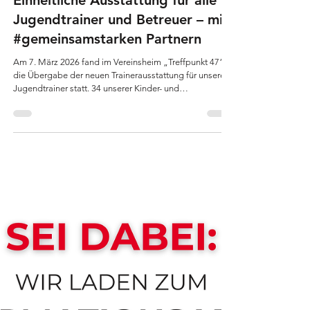
VfL Oythe
16. März
Einheitliche Ausstattung für alle
Jugendtrainer und Betreuer – mit
#gemeinsamstarken Partnern
Am 7. März 2026 fand im Vereinsheim „Treffpunkt 47“
die Übergabe der neuen Trainerausstattung für unsere
Jugendtrainer statt. 34 unserer Kinder- und
Jugendtrainer waren stellvertretend für die gesamte
Abteilung vor Ort und nahmen ihre neuen Sets der
Marke Puma entgegen. Die Ausstattung besteht aus T-
Shirt, Zip-Pullover und Regenjacke.