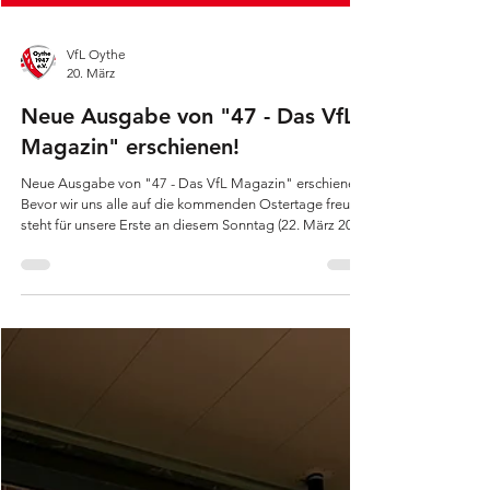
VfL Oythe
20. März
Neue Ausgabe von "47 - Das VfL
Magazin" erschienen!
Neue Ausgabe von "47 - Das VfL Magazin" erschienen!
Bevor wir uns alle auf die kommenden Ostertage freuen,
steht für unsere Erste an diesem Sonntag (22. März 2026
– 15.00 Uhr) ein echtes Highlight an: Im Topspiel der
Bezirksliga empfangen wir den Tabellenzweiten vom SV
Thüle am Oyther Berg.